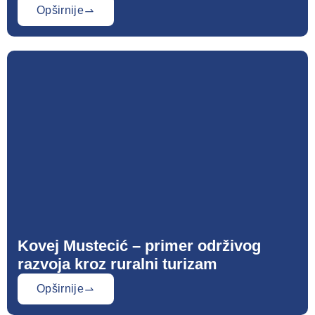
Opširnije
Kovej Mustecić – primer održivog
razvoja kroz ruralni turizam
Opširnije