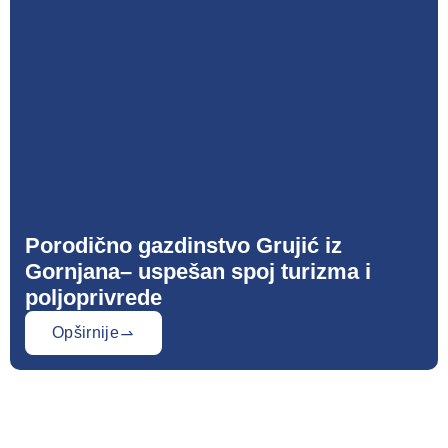
Porodično gazdinstvo Grujić iz
Gornjana– uspešan spoj turizma i
poljoprivrede
Opširnije