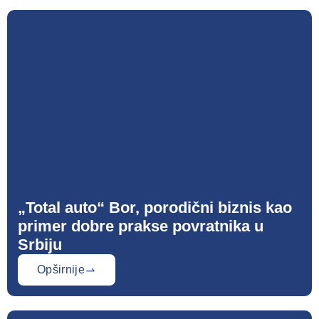
„Total auto“ Bor, porodični biznis kao
primer dobre prakse povratnika u
Srbiju
Opširnije