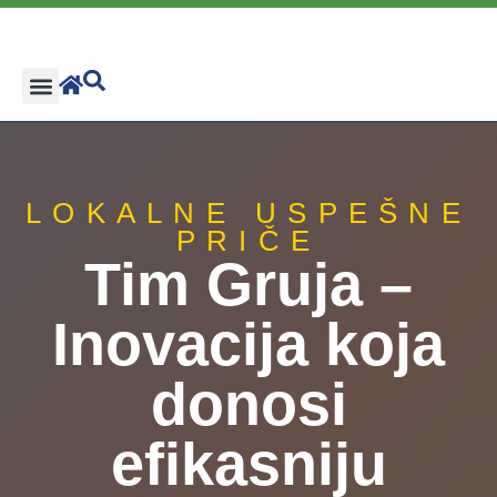
O projektu
Biblioteka resursa
Lokalne priče
Lokalni akteri
LOKALNE USPEŠNE
PRIČE
Tim Gruja –
Inovacija koja
donosi
efikasniju