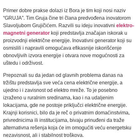
Primer dobre prakse dolazi iz Bora je tim koji nosi naziv
“GRUJA”. Tim Gruja čine tri člana predvođena inovatorom
Slavoljubom Grujičićem. Razvili su ideju inovativni
elektro-
magnetni generator
koji predstavlja značajan iskorak u
proizvodnji električne energije. Inovativni generator koji su
osmislili i napravili omogućava efikasnije iskorišćenje
obnovljivih izvora energije i otvara nove mogućnosti za
uštedu i održivost.
Prepoznali su da jedan od glavnih problema danas na
tržištu predstavlja sve veća cena električne energije, a
ujedno i i zavisnost od elektro mreže. To je posebno
izraženo u ruralnim sredinama, kao i na udaljenim
lokacijama, gde ne postoje priključci električne energije.
Krajnji korisnici, bilo da je reč o privatnim domaćinstvima,
privrednicima ili institucijama, bivaju prinuđeni da traže
alternativna rešenja koja će im omogućiti veću energetsku
nezavisnost, ali i stabilnost troškova.