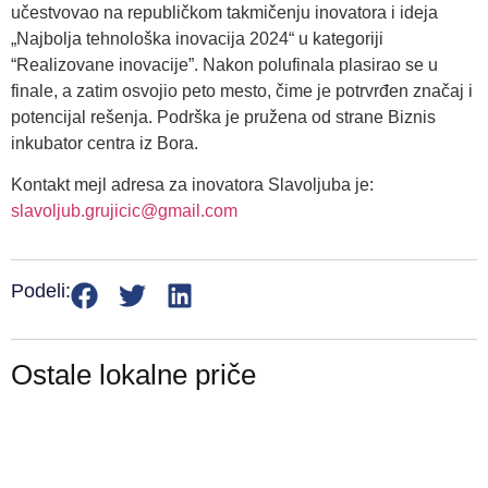
učestvovao na republičkom takmičenju inovatora i ideja
„Najbolja tehnološka inovacija 2024“ u kategoriji
“Realizovane inovacije”. Nakon polufinala plasirao se u
finale, a zatim osvojio peto mesto, čime je potrvrđen značaj i
potencijal rešenja. Podrška je pružena od strane Biznis
inkubator centra iz Bora.
Kontakt mejl adresa za inovatora Slavoljuba je:
slavoljub.grujicic@gmail.com
Podeli:
Ostale lokalne priče