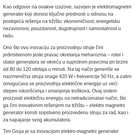
Kao odgovor na ovakve izazove, razvijen je elektromagnetni
generator koji donosi ključne prednosti u odnosu na
postojeća rešenja na tržištu: ekonomičnost, energetsku
nezavisnost, pouzdanost, dugotrajnost i samostalnost u
radu.
Ono što ovu inovaciju za proizvodnju struje čini
jedinstvenom jeste pravac okretanja mehanizma – rotor i
stator generatora se okreću u suprotnim pravcima pri brzini
od 80 do 120 obrtaja u minuti. Na taj način generiše se
naizmenična struja snage 420 W i frekvencije 50 Hz, a zatim
omogućava se proizvodnja električne energije uz veći
stepen iskorišćenja i smanjenje troškova. Ovaj sistem
proizvodi električnu energiju na netradicionalan način, što
ga čini inovativnim rešenjem na tržištu – elektro magnetni
generator koristi sopstveno proizvedenu struju za rad, kao i
za napajanje svog akumulatora.
Tim Gruja je sa inovacijom elektro-magnetni generator