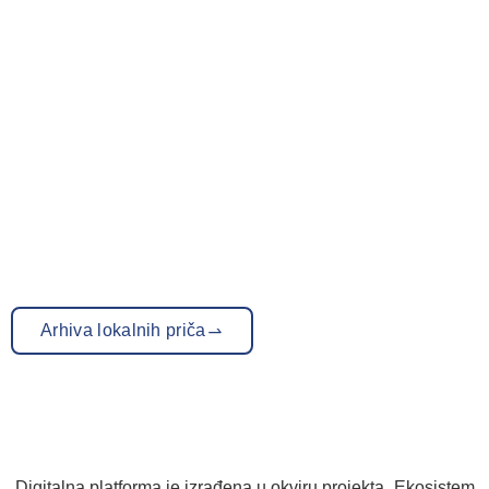
Arhiva lokalnih priča
Digitalna platforma je izrađena u okviru projekta „Ekosistem