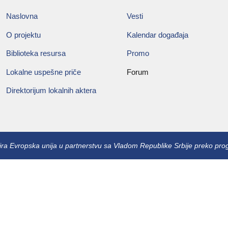
Naslovna
Vesti
O projektu
Kalendar događaja
Biblioteka resursa
Promo
Lokalne uspešne priče
Forum
Direktorijum lokalnih aktera
sira Evropska unija u partnerstvu sa Vladom Republike Srbije preko p