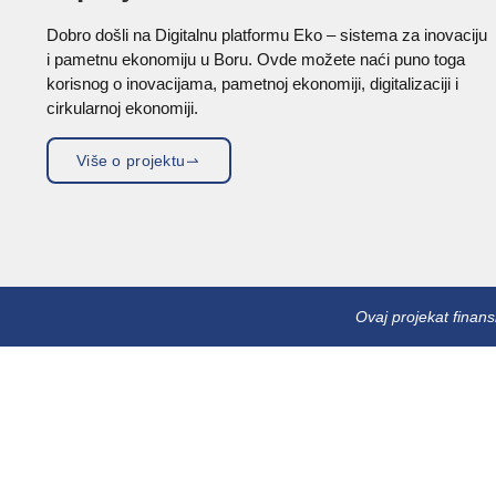
Dobro došli na Digitalnu platformu Eko – sistema za inovaciju
i pametnu ekonomiju u Boru. Ovde možete naći puno toga
korisnog o inovacijama, pametnoj ekonomiji, digitalizaciji i
cirkularnoj ekonomiji.
Više o projektu
Ovaj projekat finan