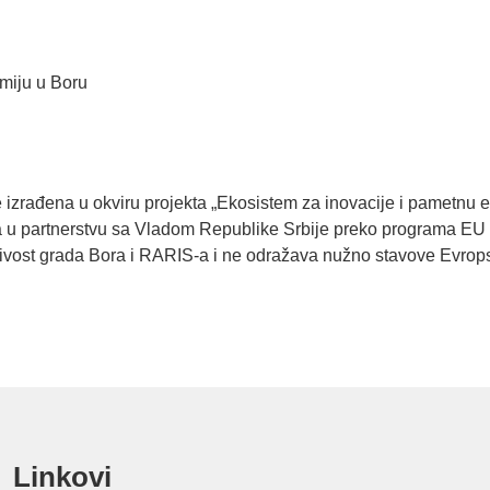
omiju u Boru
e izrađena u okviru projekta „Ekosistem za inovacije i pametnu 
ja u partnerstvu sa Vladom Republike Srbije preko programa EU
učivost grada Bora i RARIS-a i ne odražava nužno stavove Evrops
Linkovi