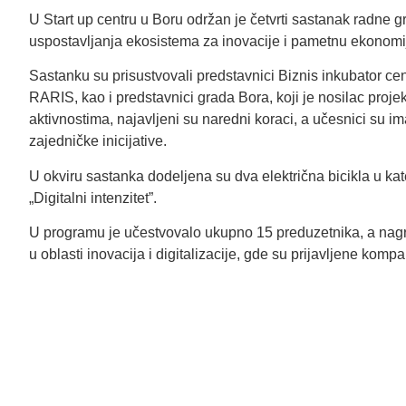
U Start up centru u Boru održan je četvrti sastanak radne gr
uspostavljanja ekosistema za inovacije i pametnu ekonomi
Sastanku su prisustvovali predstavnici Biznis inkubator cen
RARIS, kao i predstavnici grada Bora, koji je nosilac pro
aktivnostima, najavljeni su naredni koraci, a učesnici su 
zajedničke inicijative.
U okviru sastanka dodeljena su dva električna bicikla u kat
„Digitalni intenzitet”.
U programu je učestvovalo ukupno 15 preduzetnika, a nag
u oblasti inovacija i digitalizacije, gde su prijavljene kom