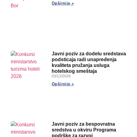
Opširnije »
Javni poziv za dodelu sredstava
podsticaja radi unapređenja
kvaliteta pružanja usluga
hotelskog smeštaja
03/12/2026
Opširnije »
Javni poziv za bespovratna
sredstva u okviru Programa
podrške za razvoj