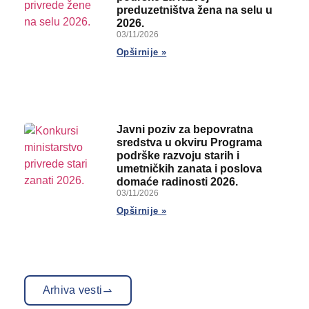
preduzetništva žena na selu u
2026.
03/11/2026
Opširnije »
Javni poziv za bepovratna
sredstva u okviru Programa
podrške razvoju starih i
umetničkih zanata i poslova
domaće radinosti 2026.
03/11/2026
Opširnije »
Arhiva vesti