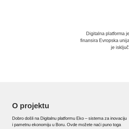
Digitalna platforma j
finansira Evropska uni
je isklj
O projektu
Dobro došli na Digitalnu platformu Eko – sistema za inovaciju
i pametnu ekonomiju u Boru. Ovde možete naći puno toga