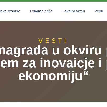
teka resursa
Lokalne priče
Lokalni akteri
Vesti
VESTI
nagrada u okviru 
em za inovaicje 
ekonomiju“