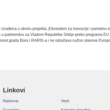
e izrađena u okviru projekta „Ekosistem za inovacije i pametnu 
ja u partnerstvu sa Vladom Republike Srbije preko programa EU
učivost grada Bora i RARIS-a i ne odražava nužno stavove Evrops
Linkovi
Naslovna
Vesti
O projektu
Kalendar događaja