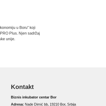
ekonomiju u Boru“ koji
 PRO Plus. Njen sadržaj
ke unije.
Kontakt
Biznis inkubator centar Bor
Adresa:
Nade Dimić bb, 19210 Bor, Srbija