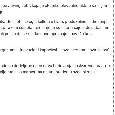
upe „Living Lab”, koja je okupila relevantne aktere sa ciljem
ju.
tra Bor, Tehničkog fakulteta u Boru, preduzetnici, udruženja,
jekta. Tokom susreta razmenjene su informacije o dosadašnjim
imali priliku da se međusobno upoznaju i povežu kroz
egorijama „Inovacioni kapaciteti i novouvedena inovativnost” i
rade su dodeljene na osnovu bodovanja i ostvarenog napretka
panije radili sa mentorima na unapređenju svog biznisa.