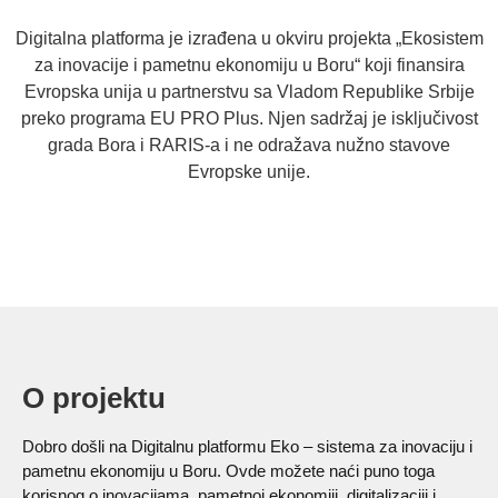
Digitalna platforma je izrađena u okviru projekta „Ekosistem
za inovacije i pametnu ekonomiju u Boru“ koji finansira
Evropska unija u partnerstvu sa Vladom Republike Srbije
preko programa EU PRO Plus. Njen sadržaj je isključivost
grada Bora i RARIS-a i ne odražava nužno stavove
Evropske unije.
O projektu
Dobro došli na Digitalnu platformu Eko – sistema za inovaciju i
pametnu ekonomiju u Boru. Ovde možete naći puno toga
korisnog o inovacijama, pametnoj ekonomiji, digitalizaciji i