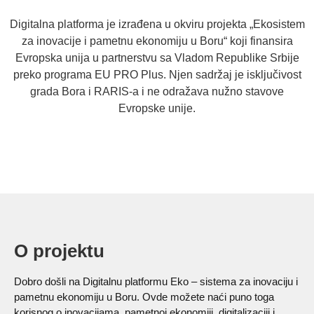
Digitalna platforma je izrađena u okviru projekta „Ekosistem
za inovacije i pametnu ekonomiju u Boru“ koji finansira
Evropska unija u partnerstvu sa Vladom Republike Srbije
preko programa EU PRO Plus. Njen sadržaj je isključivost
grada Bora i RARIS-a i ne odražava nužno stavove
Evropske unije.
O projektu
Dobro došli na Digitalnu platformu Eko – sistema za inovaciju i
pametnu ekonomiju u Boru. Ovde možete naći puno toga
korisnog o inovacijama, pametnoj ekonomiji, digitalizaciji i