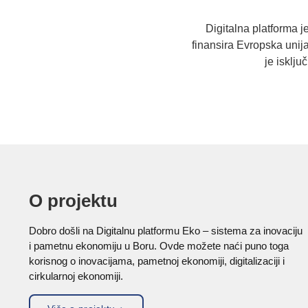
Digitalna platforma j
finansira Evropska uni
je isklj
O projektu
Dobro došli na Digitalnu platformu Eko – sistema za inovaciju
i pametnu ekonomiju u Boru. Ovde možete naći puno toga
korisnog o inovacijama, pametnoj ekonomiji, digitalizaciji i
cirkularnoj ekonomiji.