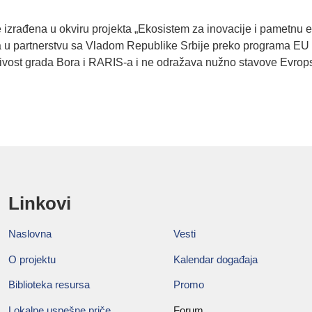
e izrađena u okviru projekta „Ekosistem za inovacije i pametnu 
ja u partnerstvu sa Vladom Republike Srbije preko programa EU
učivost grada Bora i RARIS-a i ne odražava nužno stavove Evrops
Linkovi
Naslovna
Vesti
O projektu
Kalendar događaja
Biblioteka resursa
Promo
Lokalne uspešne priče
Forum