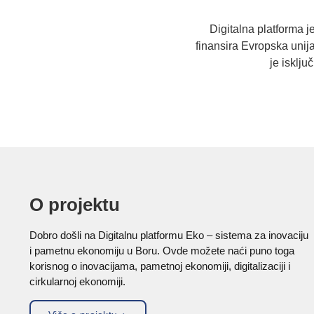
Digitalna platforma j
finansira Evropska uni
je isklj
O projektu
Dobro došli na Digitalnu platformu Eko – sistema za inovaciju
i pametnu ekonomiju u Boru. Ovde možete naći puno toga
korisnog o inovacijama, pametnoj ekonomiji, digitalizaciji i
cirkularnoj ekonomiji.