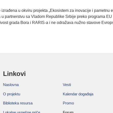
e izrađena u okviru projekta „Ekosistem za inovacije i pametnu 
ja u partnerstvu sa Vladom Republike Srbije preko programa EU
učivost grada Bora i RARIS-a i ne odražava nužno stavove Evrops
Linkovi
Naslovna
Vesti
O projektu
Kalendar događaja
Biblioteka resursa
Promo
Lokalne uspešne priče
Forum