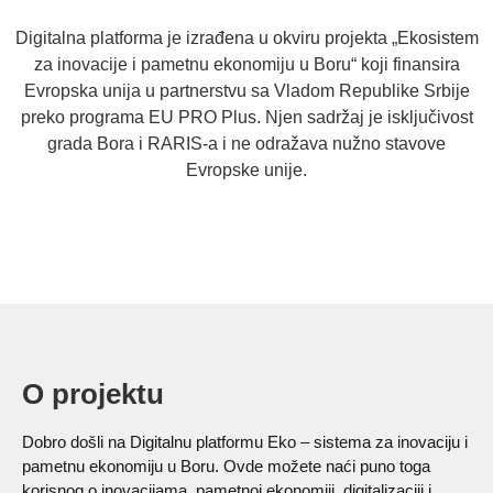
Digitalna platforma je izrađena u okviru projekta „Ekosistem
za inovacije i pametnu ekonomiju u Boru“ koji finansira
Evropska unija u partnerstvu sa Vladom Republike Srbije
preko programa EU PRO Plus. Njen sadržaj je isključivost
grada Bora i RARIS-a i ne odražava nužno stavove
Evropske unije.
O projektu
Dobro došli na Digitalnu platformu Eko – sistema za inovaciju i
pametnu ekonomiju u Boru. Ovde možete naći puno toga
korisnog o inovacijama, pametnoj ekonomiji, digitalizaciji i