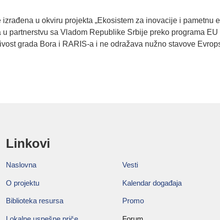
e izrađena u okviru projekta „Ekosistem za inovacije i pametnu 
ja u partnerstvu sa Vladom Republike Srbije preko programa EU
učivost grada Bora i RARIS-a i ne odražava nužno stavove Evrops
Linkovi
Naslovna
Vesti
O projektu
Kalendar događaja
Biblioteka resursa
Promo
Lokalne uspešne priče
Forum