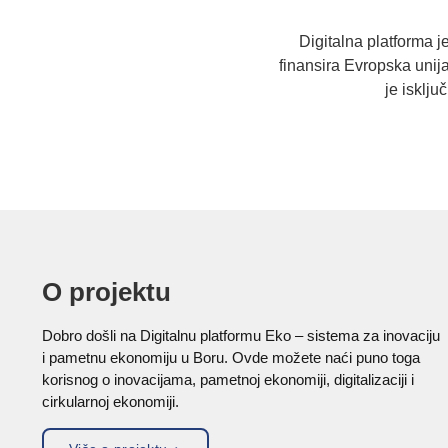
Digitalna platforma j
finansira Evropska uni
je isklj
O projektu
Dobro došli na Digitalnu platformu Eko – sistema za inovaciju
i pametnu ekonomiju u Boru. Ovde možete naći puno toga
korisnog o inovacijama, pametnoj ekonomiji, digitalizaciji i
cirkularnoj ekonomiji.